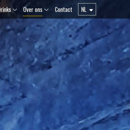
rinks
Over ons
Contact
NL