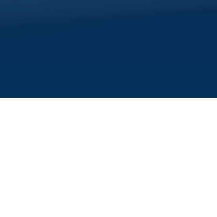
GRAND OPENING
Hotel Haarhuis opent restaurant met eerste
Vertical Farm van Arnhem