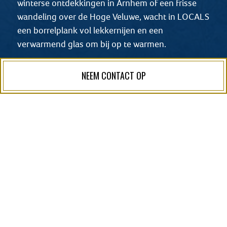
winterse ontdekkingen in Arnhem of een frisse
wandeling over de Hoge Veluwe, wacht in LOCALS
een borrelplank vol lekkernijen en een
verwarmend glas om bij op te warmen.
’s Avonds kun je ontspannen in een zachte
NEEM CONTACT OP
Superior Room (of kies voor een voordelige
upgrade naar nog meer luxe!) en ’s ochtends word
je wakker met de geur van versgebakken brood
bij ons uitgebreide ontbijtbuffet.
Laat de wereld even buiten; speel een spelletje,
geniet van een goed glas wijn en dompel jezelf
onder in het wintercomfort waar Hotel Haarhuis
om bekendstaat.
BOEK ARRANGEMENT